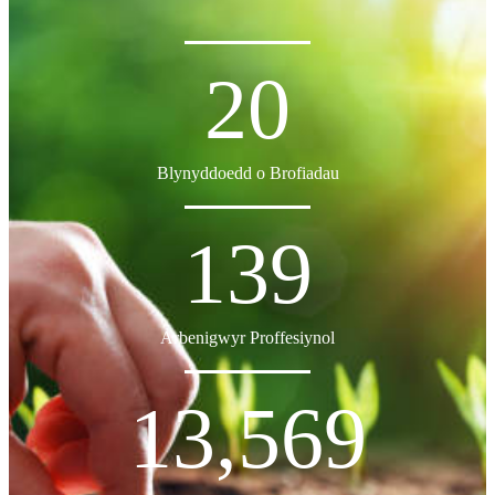
20
Blynyddoedd o Brofiadau
139
Arbenigwyr Proffesiynol
13,569