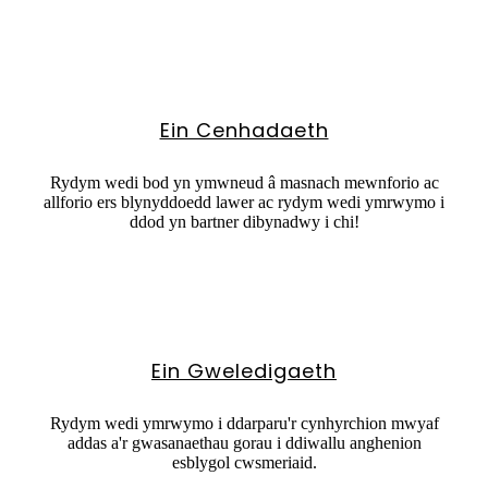
Ein Cenhadaeth
Rydym wedi bod yn ymwneud â masnach mewnforio ac
allforio ers blynyddoedd lawer ac rydym wedi ymrwymo i
ddod yn bartner dibynadwy i chi!
Ein Gweledigaeth
Rydym wedi ymrwymo i ddarparu'r cynhyrchion mwyaf
addas a'r gwasanaethau gorau i ddiwallu anghenion
esblygol cwsmeriaid.