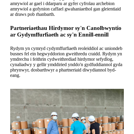
amrywiol ar gael i ddarparu ar gyfer cyfrolau archebion
amrywiol a gofynion caffael gwahaniaethol gan gleientiaid
ar draws pob rhanbarth.
Partneriaethau Hirdymor sy'n Canolbwyntio
ar Gydymffurfiaeth ac sy'n Ennill-ennill
Rydym yn cymryd cydymffurfiaeth reoleiddiol ac uniondeb
busnes fel ein hegwyddorion gweithredu craidd. Rydym yn
ymdrechu i feithrin cydweithrediad hirdymor sefydlog,
cynaliadwy y gellir ymddiried ynddo'n gydfuddiannol gyda
phrynwyr, dosbarthwyr a phartneriaid diwydiannol byd-
eang.