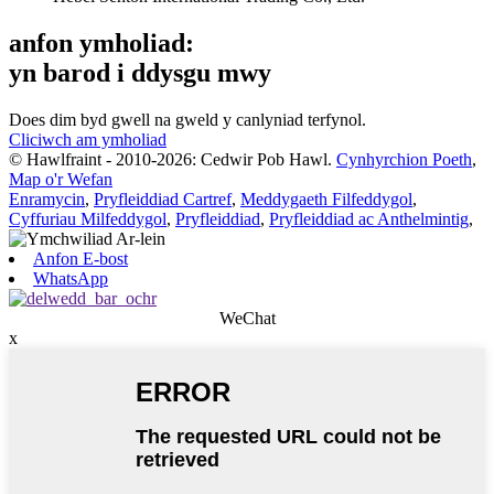
anfon ymholiad:
yn barod i ddysgu mwy
Does dim byd gwell na gweld y canlyniad terfynol.
Cliciwch am ymholiad
© Hawlfraint - 2010-2026: Cedwir Pob Hawl.
Cynhyrchion Poeth
,
Map o'r Wefan
Enramycin
,
Pryfleiddiad Cartref
,
Meddygaeth Filfeddygol
,
Cyffuriau Milfeddygol
,
Pryfleiddiad
,
Pryfleiddiad ac Anthelmintig
,
Anfon E-bost
WhatsApp
WeChat
x