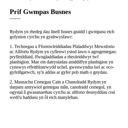
Prif Gwmpas Busnes
Rydym yn rhedeg dau linell fusnes graidd i gwmpasu eich
gofynion cyrchu yn gynhwysfawr:
1. Technegau a Fformwleiddiadau Plaladdwyr Mewnforio
ac Allforio Rydym yn cyflenwi ystod lawn o agrogemegau:
pryfleiddiaid, ffwngladdiadau a rheoleiddwyr twf
planhigion. Mae ein datrysiadau amddiffyn planhigion yn
cynnwys effeithlonrwydd uchel, gwenwyndra isel ac eco-
gyfeillgarwch, sy'n addas ar gyfer pob math o gnydau.
2. Masnachu Cemegau Cain a Chanolradd Rydym yn
darparu amrywiol gemegau mân, canolradd cemegol, yn
ogystal â gwasanaethau cyrchu ac allforio deunyddiau crai
wedi'u haddasu yn ôl eich manylebau.