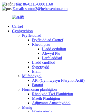
Ffôn: 86-0311-68001160
E-mail: senton3@hebeisenton.com
Cartref
Cynhyrchion
Pryfleiddiad
Pryfleiddiad Cartref
Rheoli plâu
Lladd oedolion
Abwyd Plu
Larfaladdiad
Lladd cnofilod
Synergydd
Eraill
Milfeddygol
API (Cynhwysyn Fferyllol Actif)
Paratoi
Hormonau planhigion
Rheolydd Twf Planhigion
Maeth Planhigion
Adjuvants Amaethyddol
Menig
Menig nitrile