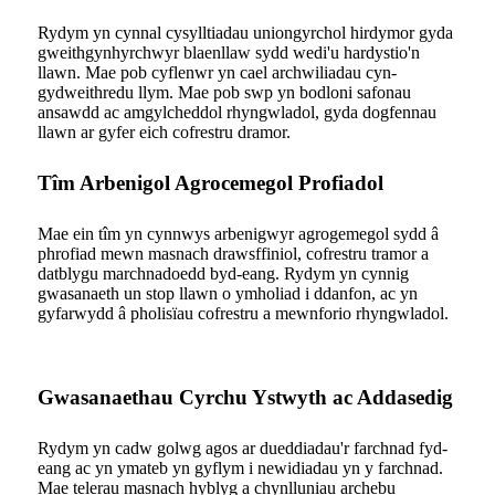
Rydym yn cynnal cysylltiadau uniongyrchol hirdymor gyda
gweithgynhyrchwyr blaenllaw sydd wedi'u hardystio'n
llawn. Mae pob cyflenwr yn cael archwiliadau cyn-
gydweithredu llym. Mae pob swp yn bodloni safonau
ansawdd ac amgylcheddol rhyngwladol, gyda dogfennau
llawn ar gyfer eich cofrestru dramor.
Tîm Arbenigol Agrocemegol Profiadol
Mae ein tîm yn cynnwys arbenigwyr agrogemegol sydd â
phrofiad mewn masnach drawsffiniol, cofrestru tramor a
datblygu marchnadoedd byd-eang. Rydym yn cynnig
gwasanaeth un stop llawn o ymholiad i ddanfon, ac yn
gyfarwydd â pholisïau cofrestru a mewnforio rhyngwladol.
Gwasanaethau Cyrchu Ystwyth ac Addasedig
Rydym yn cadw golwg agos ar dueddiadau'r farchnad fyd-
eang ac yn ymateb yn gyflym i newidiadau yn y farchnad.
Mae telerau masnach hyblyg a chynlluniau archebu