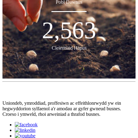
Pobl Dawnus
2,563
Cleientiaid Hapus
Uniondeb, ymroddiad, proffesiwn ac effeithlonrwydd yw ein
hegwyddorion sylfaenol a'r amodau ar gyfer gwneud busnes.
Croeso i ymweld, rhoi arweiniad a thrafod busnes.