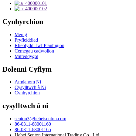
Cynhyrchion
Menig
Pryfleiddiad
Rheolydd Twf Planhigion
Cemegau cadwolion
Milfeddygol
Dolenni Cyflym
Amdanom Ni
Cysylltwch â Ni
Cynhyrchion
cysylltwch â ni
senton3@hebeisenton.com
86-0311-68001160
86-0311-68001165
Hebei Senton International Trading Co., Ltd.