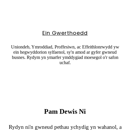
Ein Gwerthoedd
Uniondeb, Ymroddiad, Proffesiwn, ac Effeithlonrwydd yw
ein hegwyddorion sylfaenol, sy'n amod ar gyfer gwneud
busnes. Rydym yn ymarfer ymddygiad moesegol o'r safon
uchaf.
Pam Dewis Ni
Rydyn ni'n gwneud pethau ychydig yn wahanol, a