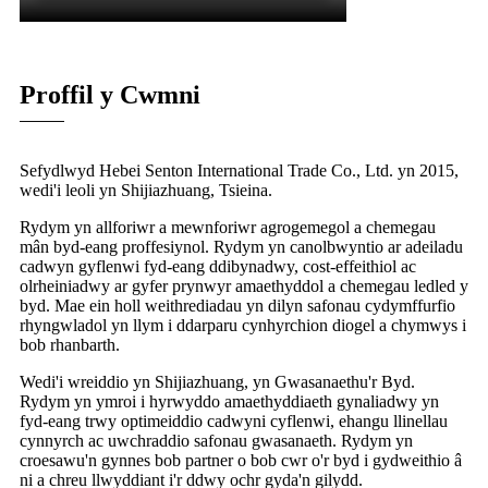
Proffil y Cwmni
Sefydlwyd Hebei Senton International Trade Co., Ltd. yn 2015,
wedi'i leoli yn Shijiazhuang, Tsieina.
Rydym yn allforiwr a mewnforiwr agrogemegol a chemegau
mân byd-eang proffesiynol. Rydym yn canolbwyntio ar adeiladu
cadwyn gyflenwi fyd-eang ddibynadwy, cost-effeithiol ac
olrheiniadwy ar gyfer prynwyr amaethyddol a chemegau ledled y
byd. Mae ein holl weithrediadau yn dilyn safonau cydymffurfio
rhyngwladol yn llym i ddarparu cynhyrchion diogel a chymwys i
bob rhanbarth.
Wedi'i wreiddio yn Shijiazhuang, yn Gwasanaethu'r Byd.
Rydym yn ymroi i hyrwyddo amaethyddiaeth gynaliadwy yn
fyd-eang trwy optimeiddio cadwyni cyflenwi, ehangu llinellau
cynnyrch ac uwchraddio safonau gwasanaeth. Rydym yn
croesawu'n gynnes bob partner o bob cwr o'r byd i gydweithio â
ni a chreu llwyddiant i'r ddwy ochr gyda'n gilydd.