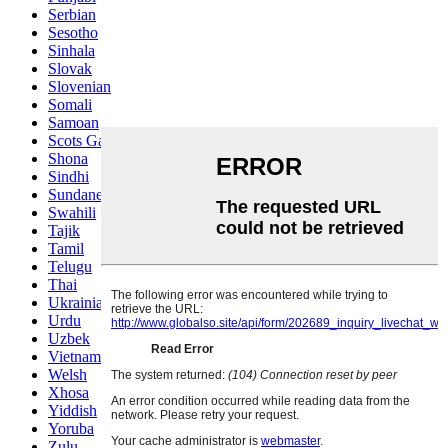
Serbian
Sesotho
Sinhala
Slovak
Slovenian
Somali
Samoan
Scots Gaelic
Shona
Sindhi
Sundanese
Swahili
Tajik
Tamil
Telugu
Thai
Ukrainian
Urdu
Uzbek
Vietnamese
Welsh
Xhosa
Yiddish
Yoruba
Zulu