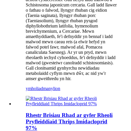
Schistosoma japonicum cercaria. Gall ladd llawer
o fathau o falwod, llyngyr rhuban cig eidion
(Taenia saginata), llyngyr rhuban porc
(Taeniasolium), llyngyr rhuban pysgod
diphyllobothrium latifolia, hymenolium
brevichymenium, a Cercariae. Mewn
amaethyddiaeth, fe'i defnyddir yn bennaf i ladd
malwod mewn caeau reis (a elwir hefyd yn
falwod potel fawr, malwod afal, Pomacea
canaliculata Saesneg). Ar yr un pryd, mewn
rheolaeth iechyd cyhoeddus, fe'i defnyddir i ladd
malwod (gwesteiwr canolradd schistosomiasis).
Gall clonitsamid gynhyrchu newidiadau
metabolaidd cyflym mewn dŵr, ac nid yw'r
amser gweithredu yn hir.
ymholiad
manylion
Rhestr Brisiau Rhad ar gyfer Rheoli
Pryfleiddiaid Thrips Imidacloprid
97%