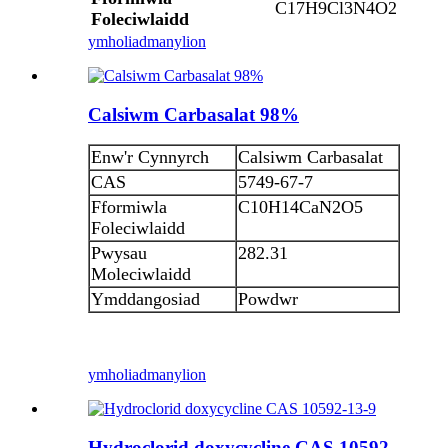
C17H9Cl3N4O2
Foleciwlaidd
ymholiad
manylion
Calsiwm Carbasalat 98%
Enw'r Cynnyrch
Calsiwm Carbasalat
CAS
5749-67-7
Fformiwla
C10H14CaN2O5
Foleciwlaidd
Pwysau
282.31
Moleciwlaidd
Ymddangosiad
Powdwr
ymholiad
manylion
Hydroclorid doxycycline CAS 10592-