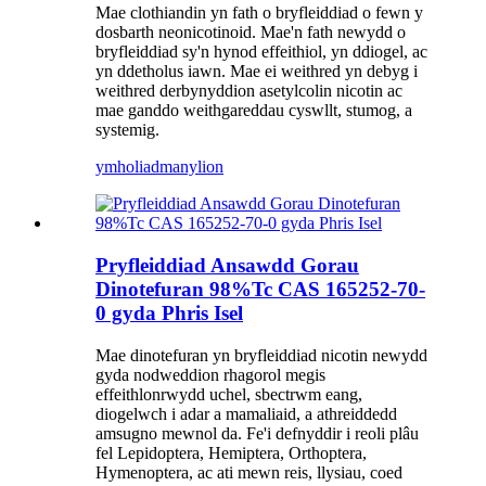
Mae clothiandin yn fath o bryfleiddiad o fewn y
dosbarth neonicotinoid. Mae'n fath newydd o
bryfleiddiad sy'n hynod effeithiol, yn ddiogel, ac
yn ddetholus iawn. Mae ei weithred yn debyg i
weithred derbynyddion asetylcolin nicotin ac
mae ganddo weithgareddau cyswllt, stumog, a
systemig.
ymholiad
manylion
Pryfleiddiad Ansawdd Gorau
Dinotefuran 98%Tc CAS 165252-70-
0 gyda Phris Isel
Mae dinotefuran yn bryfleiddiad nicotin newydd
gyda nodweddion rhagorol megis
effeithlonrwydd uchel, sbectrwm eang,
diogelwch i adar a mamaliaid, a athreiddedd
amsugno mewnol da. Fe'i defnyddir i reoli plâu
fel Lepidoptera, Hemiptera, Orthoptera,
Hymenoptera, ac ati mewn reis, llysiau, coed