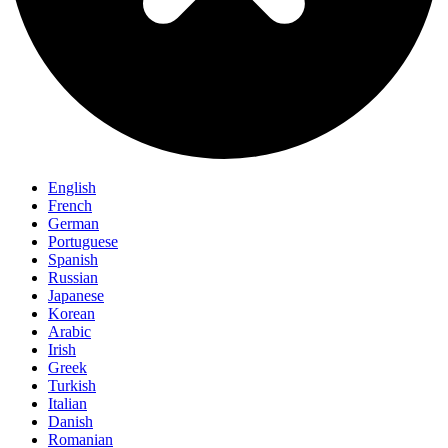
English
French
German
Portuguese
Spanish
Russian
Japanese
Korean
Arabic
Irish
Greek
Turkish
Italian
Danish
Romanian