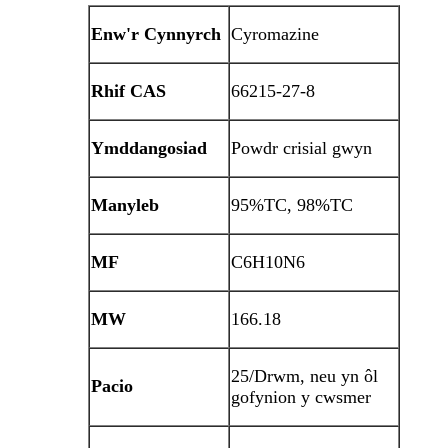
Enw'r Cynnyrch
Cyromazine
Rhif CAS
66215-27-8
Ymddangosiad
Powdr crisial gwyn
Manyleb
95%TC, 98%TC
MF
C6H10N6
MW
166.18
25/Drwm, neu yn ôl
Pacio
gofynion y cwsmer