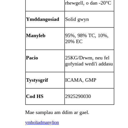
rhewgell, o dan -20°C
Ymddangosiad
Solid gwyn
Manyleb
95%, 98% TC, 10%,
20% EC
Pacio
25KG/Drwm, neu fel
gofyniad wedi'i addasu
Tystysgrif
ICAMA, GMP
Cod HS
2925290030
Mae samplau am ddim ar gael.
ymholiad
manylion