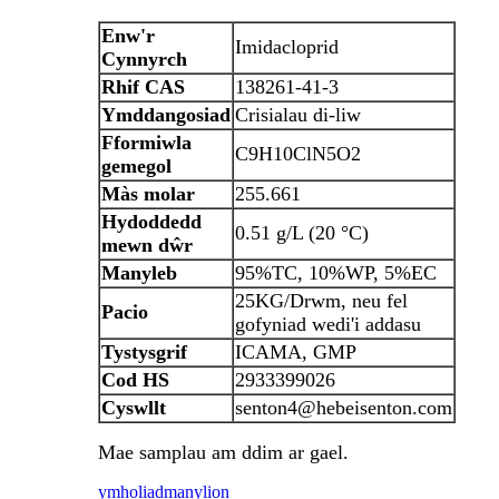
Enw'r
Imidacloprid
Cynnyrch
Rhif CAS
138261-41-3
Ymddangosiad
Crisialau di-liw
Fformiwla
C9H10ClN5O2
gemegol
Màs molar
255.661
Hydoddedd
0.51 g/L (20 °C)
mewn dŵr
Manyleb
95%TC, 10%WP, 5%EC
25KG/Drwm, neu fel
Pacio
gofyniad wedi'i addasu
Tystysgrif
ICAMA, GMP
Cod HS
2933399026
Cyswllt
senton4@hebeisenton.com
Mae samplau am ddim ar gael.
ymholiad
manylion