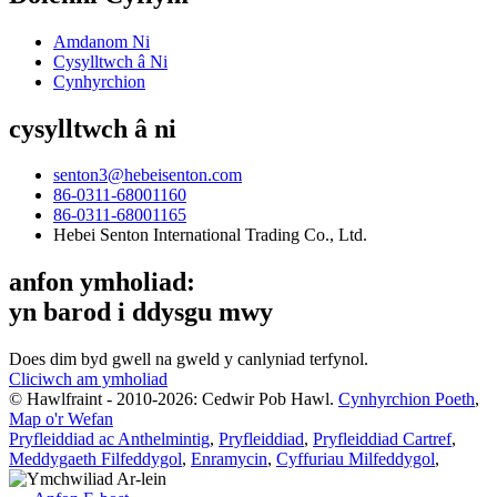
Amdanom Ni
Cysylltwch â Ni
Cynhyrchion
cysylltwch â ni
senton3@hebeisenton.com
86-0311-68001160
86-0311-68001165
Hebei Senton International Trading Co., Ltd.
anfon ymholiad:
yn barod i ddysgu mwy
Does dim byd gwell na gweld y canlyniad terfynol.
Cliciwch am ymholiad
© Hawlfraint - 2010-2026: Cedwir Pob Hawl.
Cynhyrchion Poeth
,
Map o'r Wefan
Pryfleiddiad ac Anthelmintig
,
Pryfleiddiad
,
Pryfleiddiad Cartref
,
Meddygaeth Filfeddygol
,
Enramycin
,
Cyffuriau Milfeddygol
,