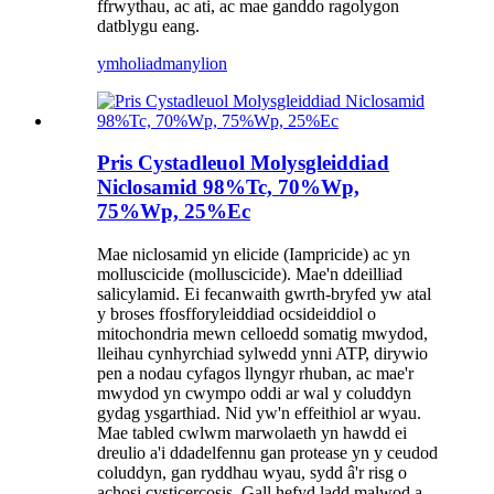
ffrwythau, ac ati, ac mae ganddo ragolygon
datblygu eang.
ymholiad
manylion
Pris Cystadleuol Molysgleiddiad
Niclosamid 98%Tc, 70%Wp,
75%Wp, 25%Ec
Mae niclosamid yn elicide (Iampricide) ac yn
molluscicide (molluscicide). Mae'n ddeilliad
salicylamid. Ei fecanwaith gwrth-bryfed yw atal
y broses ffosfforyleiddiad ocsideiddiol o
mitochondria mewn celloedd somatig mwydod,
lleihau cynhyrchiad sylwedd ynni ATP, dirywio
pen a nodau cyfagos llyngyr rhuban, ac mae'r
mwydod yn cwympo oddi ar wal y coluddyn
gydag ysgarthiad. Nid yw'n effeithiol ar wyau.
Mae tabled cwlwm marwolaeth yn hawdd ei
dreulio a'i ddadelfennu gan protease yn y ceudod
coluddyn, gan ryddhau wyau, sydd â'r risg o
achosi cysticercosis. Gall hefyd ladd malwod a