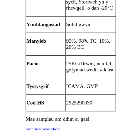
sych, Storiwch yn y
rhewgell, o dan -20°C
Ymddangosiad
Solid gwyn
Manyleb
95%, 98% TC, 10%,
20% EC
Pacio
25KG/Drwm, neu fel
gofyniad wedi'i addasu
Tystysgrif
ICAMA, GMP
Cod HS
2925290030
Mae samplau am ddim ar gael.
ymholiad
manylion