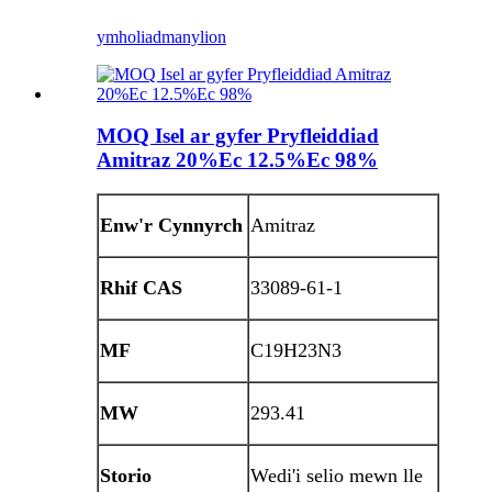
ymholiad
manylion
MOQ Isel ar gyfer Pryfleiddiad
Amitraz 20%Ec 12.5%Ec 98%
Enw'r Cynnyrch
Amitraz
Rhif CAS
33089-61-1
MF
C19H23N3
MW
293.41
Storio
Wedi'i selio mewn lle