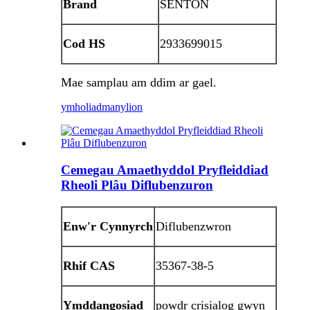
Brand
SENTON
Cod HS
2933699015
Mae samplau am ddim ar gael.
ymholiad
manylion
Cemegau Amaethyddol Pryfleiddiad
Rheoli Plâu Diflubenzuron
Enw'r Cynnyrch
Diflubenzwron
Rhif CAS
35367-38-5
Ymddangosiad
powdr crisialog gwyn