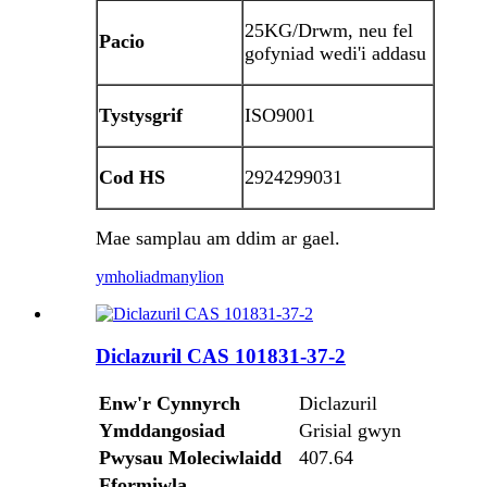
25KG/Drwm, neu fel
Pacio
gofyniad wedi'i addasu
Tystysgrif
ISO9001
Cod HS
2924299031
Mae samplau am ddim ar gael.
ymholiad
manylion
Diclazuril CAS 101831-37-2
Enw'r Cynnyrch
Diclazuril
Ymddangosiad
Grisial gwyn
Pwysau Moleciwlaidd
407.64
Fformiwla