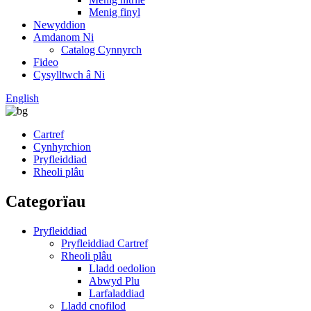
Menig finyl
Newyddion
Amdanom Ni
Catalog Cynnyrch
Fideo
Cysylltwch â Ni
English
Cartref
Cynhyrchion
Pryfleiddiad
Rheoli plâu
Categorïau
Pryfleiddiad
Pryfleiddiad Cartref
Rheoli plâu
Lladd oedolion
Abwyd Plu
Larfaladdiad
Lladd cnofilod