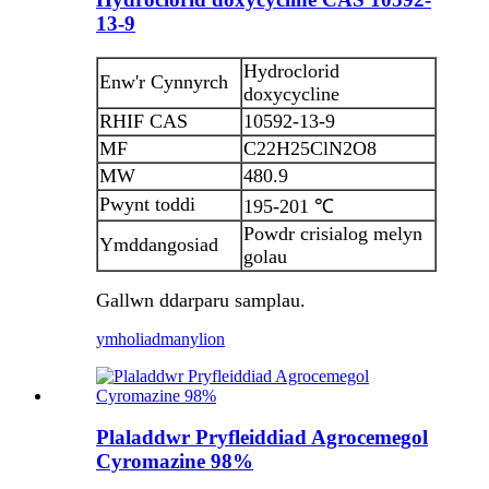
13-9
Hydroclorid
Enw'r Cynnyrch
doxycycline
RHIF CAS
10592-13-9
MF
C22H25ClN2O8
MW
480.9
Pwynt toddi
195-201 ℃
Powdr crisialog melyn
Ymddangosiad
golau
Gallwn ddarparu samplau.
ymholiad
manylion
Plaladdwr Pryfleiddiad Agrocemegol
Cyromazine 98%