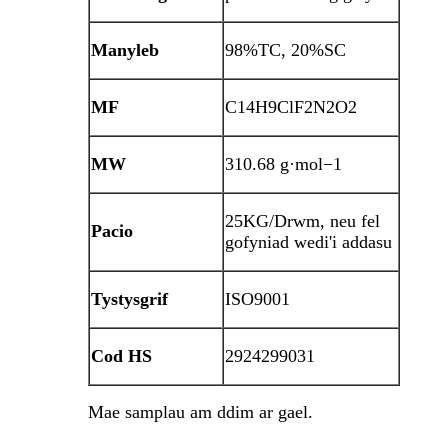
Manyleb
98%TC, 20%SC
MF
C14H9ClF2N2O2
MW
310.68 g·mol−1
25KG/Drwm, neu fel
Pacio
gofyniad wedi'i addasu
Tystysgrif
ISO9001
Cod HS
2924299031
Mae samplau am ddim ar gael.