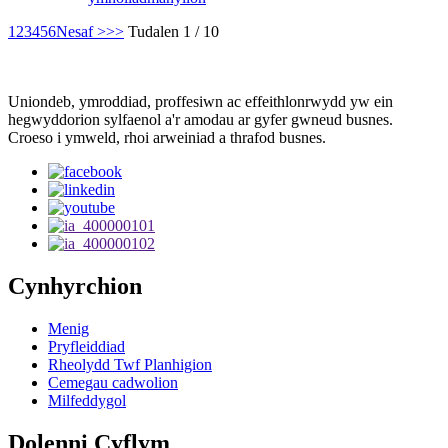
1
2
3
4
5
6
Nesaf >
>>
Tudalen 1 / 10
Uniondeb, ymroddiad, proffesiwn ac effeithlonrwydd yw ein
hegwyddorion sylfaenol a'r amodau ar gyfer gwneud busnes.
Croeso i ymweld, rhoi arweiniad a thrafod busnes.
Cynhyrchion
Menig
Pryfleiddiad
Rheolydd Twf Planhigion
Cemegau cadwolion
Milfeddygol
Dolenni Cyflym