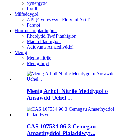
Synergydd
Eraill
Milfeddygol
API (Cynhwysyn Fferyllol Actif)
Paratoi
Hormonau planhigion
Rheolydd Twf Planhigion
Maeth Planhigion
Adjuvants Amaethyddol
Menig
Menig nitrile
Menig finyl
Menig Arholi Nitrile Meddygol o
Ansawdd Uchel ...
CAS 107534-96-3 Cemegau
Amaethyddol Plaladdwyr...