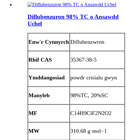
Diflubenzuron 98% TC o Ansawdd
Uchel
Enw'r Cynnyrch
Diflubenzwron
Rhif CAS
35367-38-5
Ymddangosiad
powdr crisialu gwyn
Manyleb
98%TC, 20%SC
MF
C14H9ClF2N2O2
MW
310.68 g·mol−1