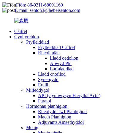
Ffôn: 86-0311-68001160
E-mail: senton3@hebeisenton.com
Cartref
Cynhyrchion
Pryfleiddiad
Pryfleiddiad Cartref
Rheoli plâu
Lladd oedolion
Abwyd Plu
Larfaladdiad
Lladd cnofilod
Synergydd
Eraill
Milfeddygol
API (Cynhwysyn Fferyllol Actif)
Paratoi
Hormonau planhigion
Rheolydd Twf Planhigion
Maeth Planhigion
Adjuvants Amaethyddol
Menig
Menig nitrile