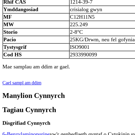
Rhif CAS
1214-39-7
Ymddangosiad
crisialog gwyn
MF
C12H11N5
MW
225.249
Storio
2-8°C
Pacio
25KG/Drwm, neu fel gofyniad
Tystysgrif
ISO9001
Cod HS
2933990099
Mae samplau am ddim ar gael.
Cael sampl am ddim
Manylion Cynnyrch
Tagiau Cynnyrch
Disgrifiad Cynnyrch
6-Benzylaminopurine
yw'r genhedlaeth gyntaf o Cytokinin sy