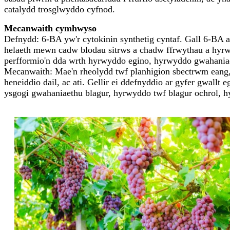
catalydd trosglwyddo cyfnod.
Mecanwaith cymhwyso
Defnydd: 6-BA yw'r cytokinin synthetig cyntaf. Gall 6-BA at
helaeth mewn cadw blodau sitrws a chadw ffrwythau a hyrwy
perfformio'n dda wrth hyrwyddo egino, hyrwyddo gwahaniae
Mecanwaith: Mae'n rheolydd twf planhigion sbectrwm eang, 
heneiddio dail, ac ati. Gellir ei ddefnyddio ar gyfer gwall
ysgogi gwahaniaethu blagur, hyrwyddo twf blagur ochrol, h