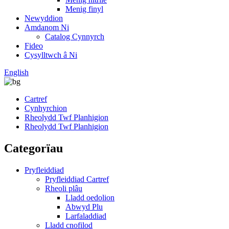
Menig finyl
Newyddion
Amdanom Ni
Catalog Cynnyrch
Fideo
Cysylltwch â Ni
English
Cartref
Cynhyrchion
Rheolydd Twf Planhigion
Rheolydd Twf Planhigion
Categorïau
Pryfleiddiad
Pryfleiddiad Cartref
Rheoli plâu
Lladd oedolion
Abwyd Plu
Larfaladdiad
Lladd cnofilod