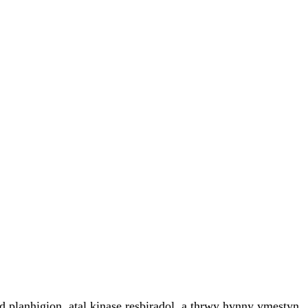
ad planhigion, atal kinase resbiradol, a thrwy hynny ymestyn