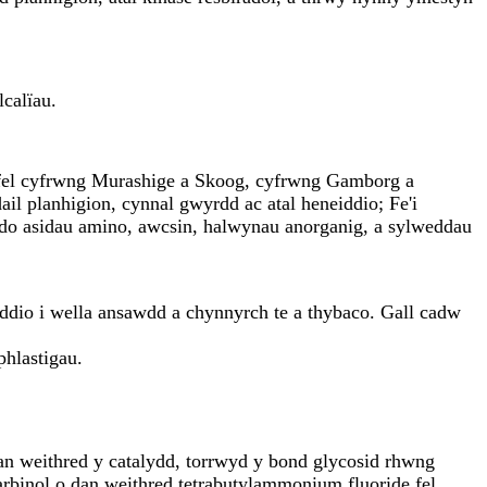
calïau.
au fel cyfrwng Murashige a Skoog, cyfrwng Gamborg a
il planhigion, cynnal gwyrdd ac atal heneiddio; Fe'i
udo asidau amino, awcsin, halwynau anorganig, a sylweddau
yddio i wella ansawdd a chynnyrch te a thybaco. Gall cadw
hlastigau.
 dan weithred y catalydd, torrwyd y bond glycosid rhwng
arbinol o dan weithred tetrabutylammonium fluoride fel