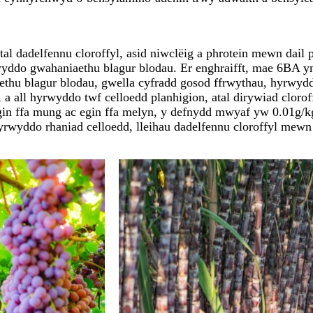
al dadelfennu cloroffyl, asid niwclëig a phrotein mewn dail 
ddo gwahaniaethu blagur blodau. Er enghraifft, mae 6BA yn 
thu blagur blodau, gwella cyfradd gosod ffrwythau, hyrwydd
a all hyrwyddo twf celloedd planhigion, atal dirywiad cloro
t egin ffa mung ac egin ffa melyn, y defnydd mwyaf yw 0.01g/k
yrwyddo rhaniad celloedd, lleihau dadelfennu cloroffyl mewn