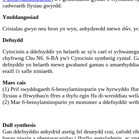
cadwraeth llysiau gwyrdd.
Ymddangosiad
Crisialau gwyn neu bron yn wyn, anhydawdd mewn dŵr, ych
Defnydd
Cytocinin a ddefnyddir yn helaeth ac sy'n cael ei ychwane
chyfrwng Chu N6. 6-BA yw'r Cytocinin synthetig cyntaf. Gall
defnyddir yn helaeth mewn gwahanol gamau o amaethyddiaeth
eraill i'r safle triniaeth.
Maes cais
(1) Prif swyddogaeth 6-bensylaminopurin yw hyrwyddo ffurfio
llysiau a ffrwythau'n ffres a thyfu egin ffa di-wreiddiau we
(2) Mae 6-bensylaminopurin yn monomer a ddefnyddir wrth g
Dull synthesis
Gan ddefnyddio anhydrid asetig fel deunydd crai, cafodd ribo
basau piwrin a phentasacaridau i ffurfio asetyladenin, ac 