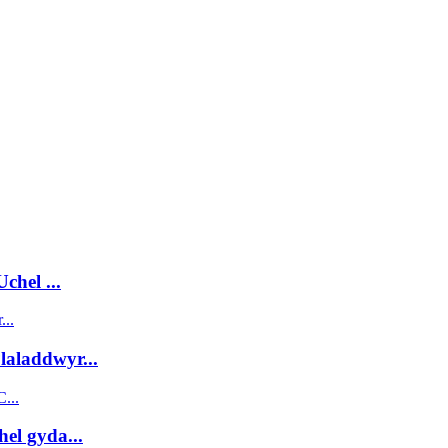
chel ...
aladdwyr...
el gyda...