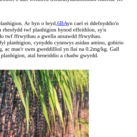
planhigion. Ar hyn o bryd,
6BA
yn cael ei ddefnyddio'n
rheolydd twf planhigion hynod effeithlon, sy'n
o twf ffrwythau a gwella ansawdd ffrwythau.
ffyl planhigion, cynyddu cynnwys asidau amino, gohirio
g, ac mae'r swm gweddilliol yn llai na 0.2mg/kg. Gall
 planhigion, atal heneiddio a chadw gwyrdd.