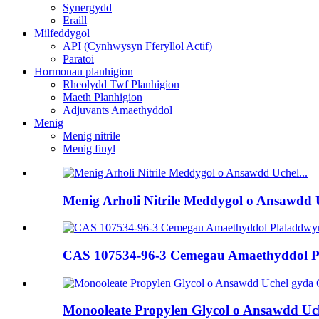
Synergydd
Eraill
Milfeddygol
API (Cynhwysyn Fferyllol Actif)
Paratoi
Hormonau planhigion
Rheolydd Twf Planhigion
Maeth Planhigion
Adjuvants Amaethyddol
Menig
Menig nitrile
Menig finyl
Menig Arholi Nitrile Meddygol o Ansawdd U
CAS 107534-96-3 Cemegau Amaethyddol Pl
Monooleate Propylen Glycol o Ansawdd Uch