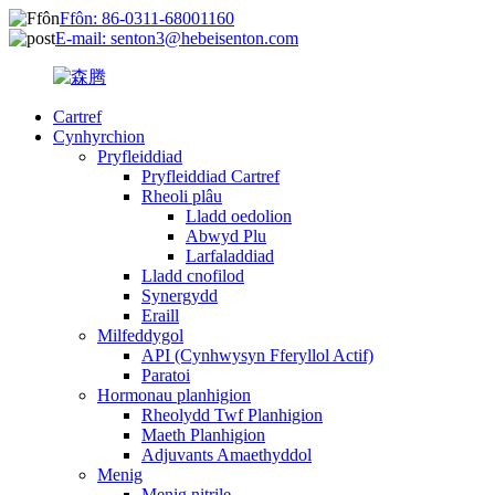
Ffôn: 86-0311-68001160
E-mail: senton3@hebeisenton.com
Cartref
Cynhyrchion
Pryfleiddiad
Pryfleiddiad Cartref
Rheoli plâu
Lladd oedolion
Abwyd Plu
Larfaladdiad
Lladd cnofilod
Synergydd
Eraill
Milfeddygol
API (Cynhwysyn Fferyllol Actif)
Paratoi
Hormonau planhigion
Rheolydd Twf Planhigion
Maeth Planhigion
Adjuvants Amaethyddol
Menig
Menig nitrile