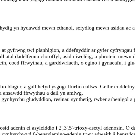
ydig yn hydawdd mewn ethanol, sefydlog mewn asidau ac al
gu at gyfrwng twf planhigion, a ddefnyddir ar gyfer cyfryng
 atal dadelfennu cloroffyl, asid niwclëig, a phrotein mewn da
, coed ffrwythau, a garddwriaeth, o egino i gynaeafu, i gl
 blagur, a gall hefyd ysgogi ffurfio callws. Gellir ei ddefn
lla ansawdd ffrwythau a dail yn amlwg.
ynhyrchu gludyddion, resinau synthetig, rwber arbenigol a p
sid adenin ei asyleiddio i 2',3',5'-trioxy-asetyl adenosin. O
yna cynhyrchwyd 6-bensylamino-adenin trwy adwaith â bensylc