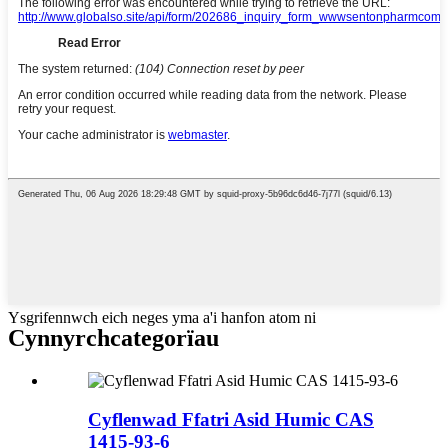
Ysgrifennwch eich neges yma a'i hanfon atom ni
Cynnyrch
categorïau
Cyflenwad Ffatri Asid Humic CAS
1415-93-6