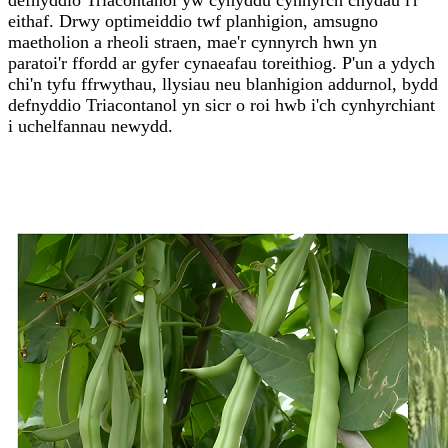
eithaf. Drwy optimeiddio twf planhigion, amsugno
maetholion a rheoli straen, mae'r cynnyrch hwn yn
paratoi'r ffordd ar gyfer cynaeafau toreithiog. P'un a ydych
chi'n tyfu ffrwythau, llysiau neu blanhigion addurnol, bydd
defnyddio Triacontanol yn sicr o roi hwb i'ch cynhyrchiant
i uchelfannau newydd.