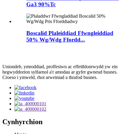
Ga3 90%Tc
Boscalid Plaleiddiad Ffwngleiddiad
50% Wg/Wdg Ffordd...
Uniondeb, ymroddiad, proffesiwn ac effeithlonrwydd yw ein
hegwyddorion sylfaenol a'r amodau ar gyfer gwneud busnes.
Croeso i ymweld, rhoi arweiniad a thrafod busnes.
Cynhyrchion