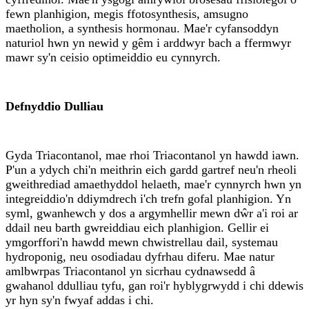
fewn planhigion, megis ffotosynthesis, amsugno
maetholion, a synthesis hormonau. Mae'r cyfansoddyn
naturiol hwn yn newid y gêm i arddwyr bach a ffermwyr
mawr sy'n ceisio optimeiddio eu cynnyrch.
Defnyddio Dulliau
Gyda Triacontanol, mae rhoi Triacontanol yn hawdd iawn.
P'un a ydych chi'n meithrin eich gardd gartref neu'n rheoli
gweithrediad amaethyddol helaeth, mae'r cynnyrch hwn yn
integreiddio'n ddiymdrech i'ch trefn gofal planhigion. Yn
syml, gwanhewch y dos a argymhellir mewn dŵr a'i roi ar
ddail neu barth gwreiddiau eich planhigion. Gellir ei
ymgorffori'n hawdd mewn chwistrellau dail, systemau
hydroponig, neu osodiadau dyfrhau diferu. Mae natur
amlbwrpas Triacontanol yn sicrhau cydnawsedd â
gwahanol ddulliau tyfu, gan roi'r hyblygrwydd i chi ddewis
yr hyn sy'n fwyaf addas i chi.