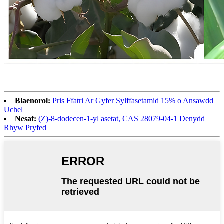
Blaenorol:
Pris Ffatri Ar Gyfer Sylffasetamid 15% o Ansawdd
Uchel
Nesaf:
(Z)-8-dodecen-1-yl asetat, CAS 28079-04-1 Denydd
Rhyw Pryfed