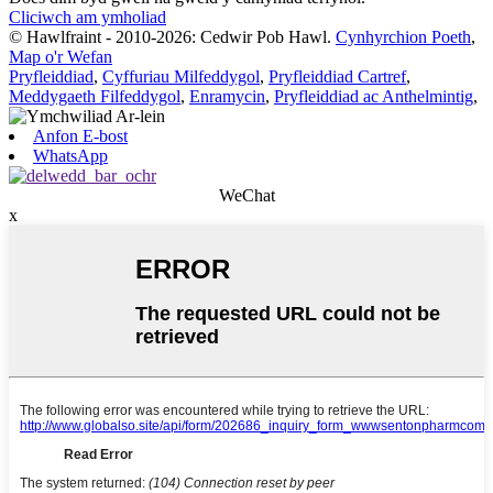
Cliciwch am ymholiad
© Hawlfraint - 2010-2026: Cedwir Pob Hawl.
Cynhyrchion Poeth
,
Map o'r Wefan
Pryfleiddiad
,
Cyffuriau Milfeddygol
,
Pryfleiddiad Cartref
,
Meddygaeth Filfeddygol
,
Enramycin
,
Pryfleiddiad ac Anthelmintig
,
Anfon E-bost
WhatsApp
WeChat
x