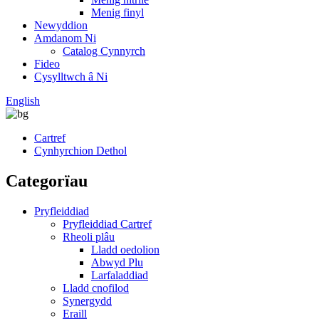
Menig finyl
Newyddion
Amdanom Ni
Catalog Cynnyrch
Fideo
Cysylltwch â Ni
English
Cartref
Cynhyrchion Dethol
Categorïau
Pryfleiddiad
Pryfleiddiad Cartref
Rheoli plâu
Lladd oedolion
Abwyd Plu
Larfaladdiad
Lladd cnofilod
Synergydd
Eraill