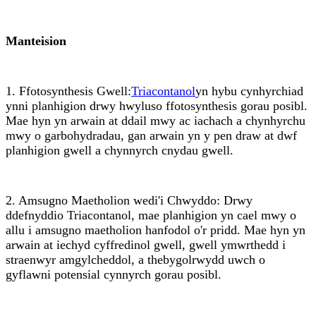
Manteision
1. Ffotosynthesis Gwell:
Triacontanol
yn hybu cynhyrchiad
ynni planhigion drwy hwyluso ffotosynthesis gorau posibl.
Mae hyn yn arwain at ddail mwy ac iachach a chynhyrchu
mwy o garbohydradau, gan arwain yn y pen draw at dwf
planhigion gwell a chynnyrch cnydau gwell.
2. Amsugno Maetholion wedi'i Chwyddo: Drwy
ddefnyddio Triacontanol, mae planhigion yn cael mwy o
allu i amsugno maetholion hanfodol o'r pridd. Mae hyn yn
arwain at iechyd cyffredinol gwell, gwell ymwrthedd i
straenwyr amgylcheddol, a thebygolrwydd uwch o
gyflawni potensial cynnyrch gorau posibl.