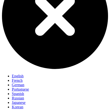
English
French
German
Portuguese
Spanish
Russian
Japanese
Korean