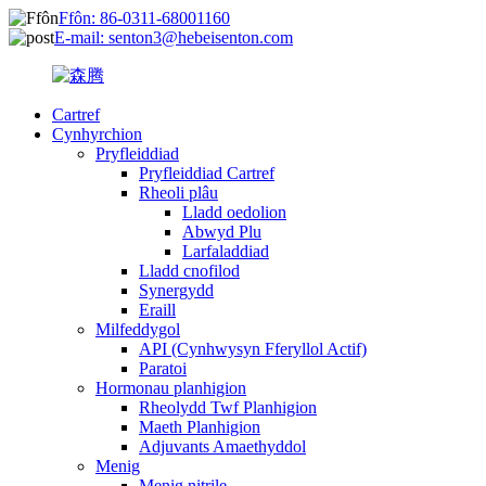
Ffôn: 86-0311-68001160
E-mail: senton3@hebeisenton.com
Cartref
Cynhyrchion
Pryfleiddiad
Pryfleiddiad Cartref
Rheoli plâu
Lladd oedolion
Abwyd Plu
Larfaladdiad
Lladd cnofilod
Synergydd
Eraill
Milfeddygol
API (Cynhwysyn Fferyllol Actif)
Paratoi
Hormonau planhigion
Rheolydd Twf Planhigion
Maeth Planhigion
Adjuvants Amaethyddol
Menig
Menig nitrile