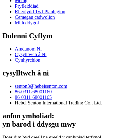
Menig
Pryfleiddiad
Rheolydd Twf Planhigion
Cemegau cadwolion
Milfeddygol
Dolenni Cyflym
Amdanom Ni
Cysylltwch â Ni
Cynhyrchion
cysylltwch â ni
senton3@hebeisenton.com
86-0311-68001160
86-0311-68001165
Hebei Senton International Trading Co., Ltd.
anfon ymholiad:
yn barod i ddysgu mwy
Does dim byd gwell na gweld y canlyniad terfynol.