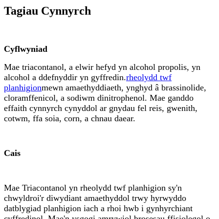
Tagiau Cynnyrch
Cyflwyniad
Mae triacontanol, a elwir hefyd yn alcohol propolis, yn
alcohol a ddefnyddir yn gyffredin.
rheolydd twf
planhigion
mewn amaethyddiaeth, ynghyd â brassinolide,
cloramffenicol, a sodiwm dinitrophenol. Mae ganddo
effaith cynnyrch cynyddol ar gnydau fel reis, gwenith,
cotwm, ffa soia, corn, a chnau daear.
Cais
Mae Triacontanol yn rheolydd twf planhigion sy'n
chwyldroi'r diwydiant amaethyddol trwy hyrwyddo
datblygiad planhigion iach a rhoi hwb i gynhyrchiant
cyffredinol. Mae'n ysgogi amrywiol brosesau ffisiolegol o