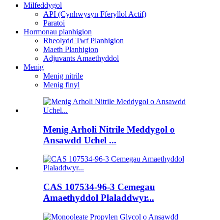
Milfeddygol
API (Cynhwysyn Fferyllol Actif)
Paratoi
Hormonau planhigion
Rheolydd Twf Planhigion
Maeth Planhigion
Adjuvants Amaethyddol
Menig
Menig nitrile
Menig finyl
Menig Arholi Nitrile Meddygol o
Ansawdd Uchel ...
CAS 107534-96-3 Cemegau
Amaethyddol Plaladdwyr...