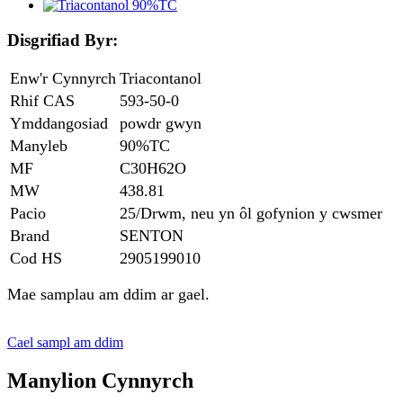
Disgrifiad Byr:
Enw'r Cynnyrch
Triacontanol
Rhif CAS
593-50-0
Ymddangosiad
powdr gwyn
Manyleb
90%TC
MF
C30H62O
MW
438.81
Pacio
25/Drwm, neu yn ôl gofynion y cwsmer
Brand
SENTON
Cod HS
2905199010
Mae samplau am ddim ar gael.
Cael sampl am ddim
Manylion Cynnyrch