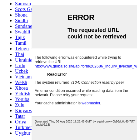
Samoan
Scots Gaelic
Shona
Sindhi
Sundanese
Swahili
Tajik
Tamil
Telugu
Thai
Ukrainian
Urdu
Uzbek
Vietnamese
Welsh
Xhosa
Yiddish
Yoruba
Zulu
Kinyarwanda
Tatar
Oriya
Turkmen
Uyghur