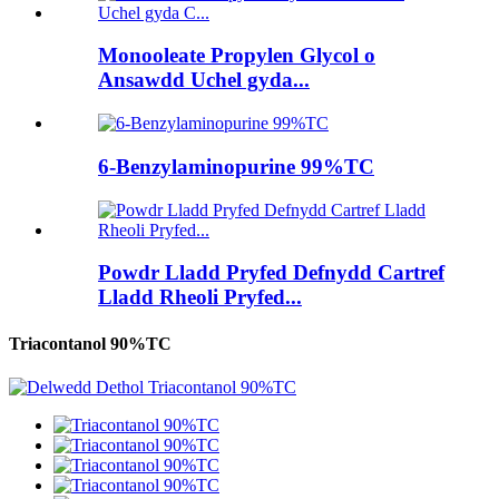
Monooleate Propylen Glycol o
Ansawdd Uchel gyda...
6-Benzylaminopurine 99%TC
Powdr Lladd Pryfed Defnydd Cartref
Lladd Rheoli Pryfed...
Triacontanol 90%TC