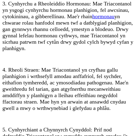
3. Cynhyrchu a Rheoleiddio Hormonau: Mae Triacontanol
yn ysgogi cynhyrchu hormonau planhigion, fel awcsinau,
cytokininau, a gibberellinau. Mae'r rhain
hormonau
yn
chwarae rolau hanfodol mewn twf a datblygiad planhigion,
gan gynnwys rhannu celloedd, ymestyn a blodeuo. Drwy
gynnal lefelau hormonau cytbwys, mae Triacontanol yn
sicrhau patrwm twf cytûn drwy gydol cylch bywyd cyfan y
planhigyn.
4. Rheoli Straen: Mae Triacontanol yn cryfhau gallu
planhigion i wrthsefyll amodau anffafriol, fel sychder,
eithafion tymheredd, ac ymosodiadau pathogenau. Mae'n
gweithredu fel tarian, gan atgyfnerthu mecanweithiau
amddiffyn y planhigyn a lleihau effeithiau negyddol
ffactorau straen. Mae hyn yn arwain at ansawdd cnydau
gwell a mwy o wrthwynebiad i glefydau a phlâu.
5. Cynhyrchiant a Chynnyrch Cynyddol: Prif nod
defnyddio Triacontanol yw cynyddu cynnyrch cnydau i'r