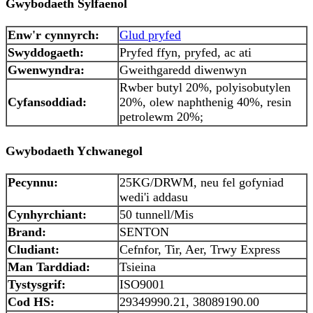
Gwybodaeth Sylfaenol
Enw'r cynnyrch:
Glud pryfed
Swyddogaeth:
Pryfed ffyn, pryfed, ac ati
Gwenwyndra:
Gweithgaredd diwenwyn
Rwber butyl 20%, polyisobutylen
Cyfansoddiad:
20%, olew naphthenig 40%, resin
petrolewm 20%;
Gwybodaeth Ychwanegol
Pecynnu:
25KG/DRWM, neu fel gofyniad
wedi'i addasu
Cynhyrchiant:
50 tunnell/Mis
Brand:
SENTON
Cludiant:
Cefnfor, Tir, Aer, Trwy Express
Man Tarddiad:
Tsieina
Tystysgrif:
ISO9001
Cod HS:
29349990.21, 38089190.00