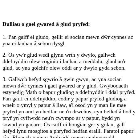
Dulliau o gael gwared â glud pryfed:
1. Pan gaiff ei gludo, gellir ei socian mewn dŵr cynnes ac
yna ei lanhau â sebon dysgl.
2. Os yw'r glud wedi glynu wrth y dwylo, gallwch
ddefnyddio olew coginio i lanhau a meddalu, glanhau'r
glud, ac yna golchi'r olew oddi ar y dwylo gyda sebon.
3. Gallwch hefyd sgwrio â gwin gwyn, ac yna socian
mewn dŵr cynnes i gael gwared ar y glud. Gwybodaeth
estynedig Math o bapur gludiog a ddefnyddir i ddal pryfed.
Pan gaiff ei ddefnyddio, codir y papur pryfed gludiog a
wneir o ymyl y papur â llaw, a'i osod yn y man lle mae
pryfed yn aml yn hedfan neu'n drwchus, cyn belled â bod y
pryf yn cyffwrdd neu'n cwympo ar y papur, bydd yn
sownd yn gadarn. Os caiff ei hongian ger y golau, gall
hefyd lynu mosgitos a phryfed hedfan eraill. Paratoi papur
tâp: Rhowch y gwm Arabaidd mewn cynhwysydd,