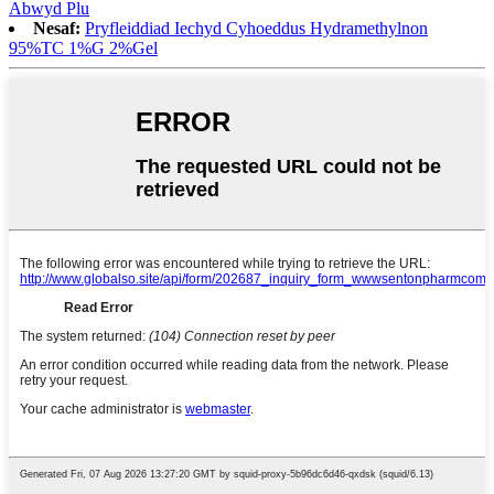
Abwyd Plu
Nesaf:
Pryfleiddiad Iechyd Cyhoeddus Hydramethylnon
95%TC 1%G 2%Gel