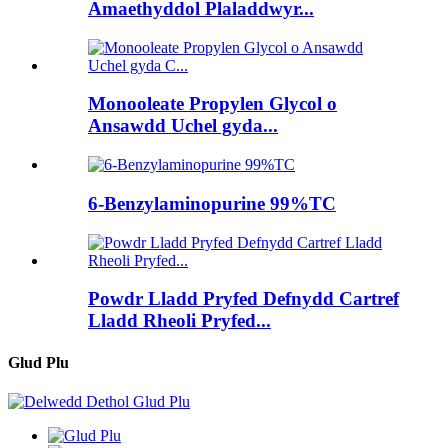
Amaethyddol Plaladdwyr...
Monooleate Propylen Glycol o
Ansawdd Uchel gyda...
6-Benzylaminopurine 99%TC
Powdr Lladd Pryfed Defnydd Cartref
Lladd Rheoli Pryfed...
Glud Plu