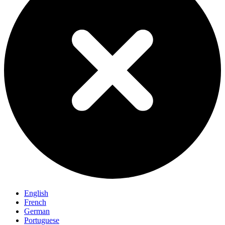
English
French
German
Portuguese