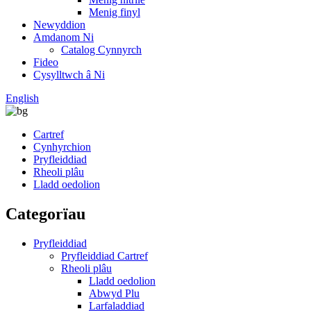
Menig finyl
Newyddion
Amdanom Ni
Catalog Cynnyrch
Fideo
Cysylltwch â Ni
English
Cartref
Cynhyrchion
Pryfleiddiad
Rheoli plâu
Lladd oedolion
Categorïau
Pryfleiddiad
Pryfleiddiad Cartref
Rheoli plâu
Lladd oedolion
Abwyd Plu
Larfaladdiad