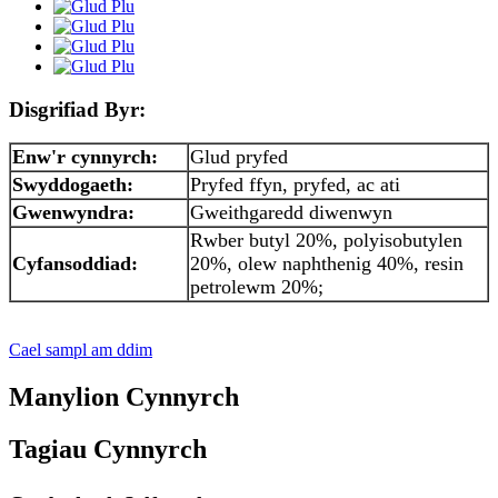
Disgrifiad Byr:
Enw'r cynnyrch:
Glud pryfed
Swyddogaeth:
Pryfed ffyn, pryfed, ac ati
Gwenwyndra:
Gweithgaredd diwenwyn
Rwber butyl 20%, polyisobutylen
Cyfansoddiad:
20%, olew naphthenig 40%, resin
petrolewm 20%;
Cael sampl am ddim
Manylion Cynnyrch
Tagiau Cynnyrch