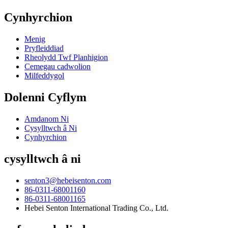
Cynhyrchion
Menig
Pryfleiddiad
Rheolydd Twf Planhigion
Cemegau cadwolion
Milfeddygol
Dolenni Cyflym
Amdanom Ni
Cysylltwch â Ni
Cynhyrchion
cysylltwch â ni
senton3@hebeisenton.com
86-0311-68001160
86-0311-68001165
Hebei Senton International Trading Co., Ltd.