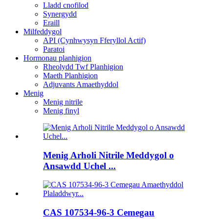
Lladd cnofilod
Synergydd
Eraill
Milfeddygol
API (Cynhwysyn Fferyllol Actif)
Paratoi
Hormonau planhigion
Rheolydd Twf Planhigion
Maeth Planhigion
Adjuvants Amaethyddol
Menig
Menig nitrile
Menig finyl
Menig Arholi Nitrile Meddygol o
Ansawdd Uchel ...
CAS 107534-96-3 Cemegau