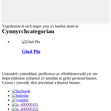
Ysgrifennwch eich neges yma a'i hanfon atom ni
Cynnyrch
categorïau
Glud Plu
Uniondeb, ymroddiad, proffesiwn ac effeithlonrwydd yw ein
hegwyddorion sylfaenol a'r amodau ar gyfer gwneud busnes.
Croeso i ymweld, rhoi arweiniad a thrafod busnes.