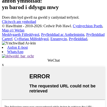
anfon ymholiad:
yn barod i ddysgu mwy
Does dim byd gwell na gweld y canlyniad terfynol.
Cliciwch am ymholiad
© Hawlfraint - 2010-2026: Cedwir Pob Hawl.
Cynhyrchion Poeth
,
Map o'r Wefan
Meddygaeth Filfeddygol
,
Pryfleiddiad ac Anthelmintig
,
Pryfleiddiad
Cartref
,
Cyffuriau Milfeddygol
,
Enramycin
,
Pryfleiddiad
,
Anfon E-bost
WhatsApp
WeChat
x