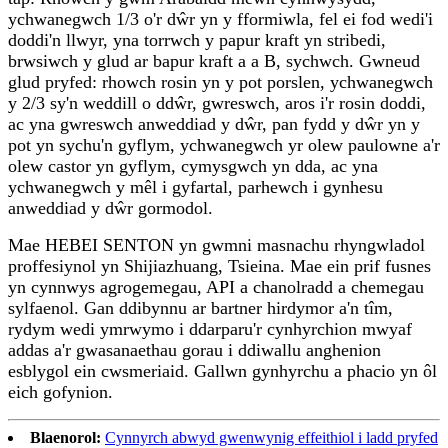
ychwanegwch 1/3 o'r dŵr yn y fformiwla, fel ei fod wedi'i
doddi'n llwyr, yna torrwch y papur kraft yn stribedi,
brwsiwch y glud ar bapur kraft a a B, sychwch. Gwneud
glud pryfed: rhowch rosin yn y pot porslen, ychwanegwch
y 2/3 sy'n weddill o ddŵr, gwreswch, aros i'r rosin doddi,
ac yna gwreswch anweddiad y dŵr, pan fydd y dŵr yn y
pot yn sychu'n gyflym, ychwanegwch yr olew paulowne a'r
olew castor yn gyflym, cymysgwch yn dda, ac yna
ychwanegwch y mêl i gyfartal, parhewch i gynhesu
anweddiad y dŵr gormodol.
Mae HEBEI SENTON yn gwmni masnachu rhyngwladol
proffesiynol yn Shijiazhuang, Tsieina. Mae ein prif fusnes
yn cynnwys agrogemegau, API a chanolradd a chemegau
sylfaenol. Gan ddibynnu ar bartner hirdymor a'n tîm,
rydym wedi ymrwymo i ddarparu'r cynhyrchion mwyaf
addas a'r gwasanaethau gorau i ddiwallu anghenion
esblygol ein cwsmeriaid. Gallwn gynhyrchu a phacio yn ôl
eich gofynion.
Blaenorol:
Cynnyrch abwyd gwenwynig effeithiol i ladd pryfed