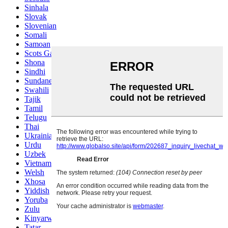
Sinhala
Slovak
Slovenian
Somali
Samoan
Scots Gaelic
Shona
Sindhi
Sundanese
Swahili
Tajik
Tamil
Telugu
Thai
Ukrainian
Urdu
Uzbek
Vietnamese
Welsh
Xhosa
Yiddish
Yoruba
Zulu
Kinyarwanda
Tatar