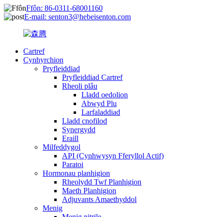
Ffôn: 86-0311-68001160
E-mail: senton3@hebeisenton.com
Cartref
Cynhyrchion
Pryfleiddiad
Pryfleiddiad Cartref
Rheoli plâu
Lladd oedolion
Abwyd Plu
Larfaladdiad
Lladd cnofilod
Synergydd
Eraill
Milfeddygol
API (Cynhwysyn Fferyllol Actif)
Paratoi
Hormonau planhigion
Rheolydd Twf Planhigion
Maeth Planhigion
Adjuvants Amaethyddol
Menig
Menig nitrile