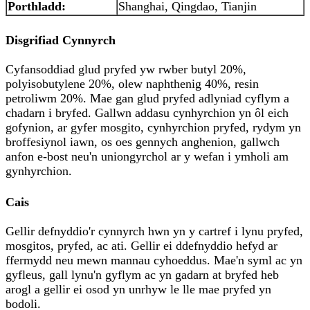
Porthladd:
Shanghai, Qingdao, Tianjin
Disgrifiad Cynnyrch
Cyfansoddiad glud pryfed yw rwber butyl 20%,
polyisobutylene 20%, olew naphthenig 40%, resin
petroliwm 20%. Mae gan glud pryfed adlyniad cyflym a
chadarn i bryfed. Gallwn addasu cynhyrchion yn ôl eich
gofynion, ar gyfer mosgito, cynhyrchion pryfed, rydym yn
broffesiynol iawn, os oes gennych anghenion, gallwch
anfon e-bost neu'n uniongyrchol ar y wefan i ymholi am
gynhyrchion.
Cais
Gellir defnyddio'r cynnyrch hwn yn y cartref i lynu pryfed,
mosgitos, pryfed, ac ati. Gellir ei ddefnyddio hefyd ar
ffermydd neu mewn mannau cyhoeddus. Mae'n syml ac yn
gyfleus, gall lynu'n gyflym ac yn gadarn at bryfed heb
arogl a gellir ei osod yn unrhyw le lle mae pryfed yn
bodoli.