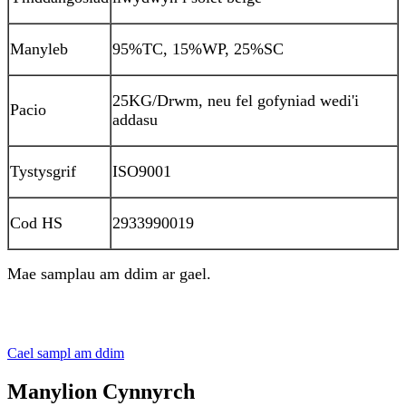
Manyleb
95%TC, 15%WP, 25%SC
25KG/Drwm, neu fel gofyniad wedi'i
Pacio
addasu
Tystysgrif
ISO9001
Cod HS
2933990019
Mae samplau am ddim ar gael.
Cael sampl am ddim
Manylion Cynnyrch