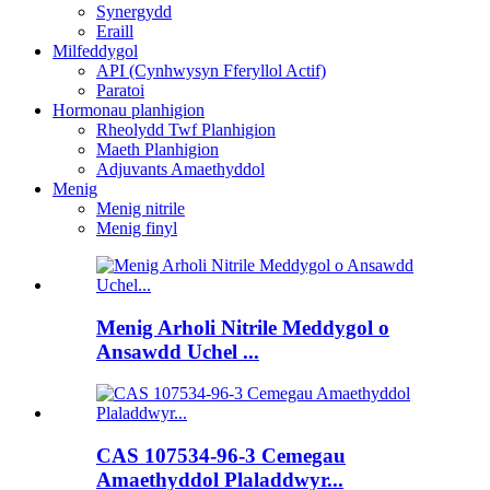
Synergydd
Eraill
Milfeddygol
API (Cynhwysyn Fferyllol Actif)
Paratoi
Hormonau planhigion
Rheolydd Twf Planhigion
Maeth Planhigion
Adjuvants Amaethyddol
Menig
Menig nitrile
Menig finyl
Menig Arholi Nitrile Meddygol o
Ansawdd Uchel ...
CAS 107534-96-3 Cemegau
Amaethyddol Plaladdwyr...