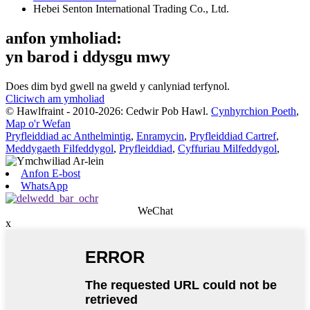
Hebei Senton International Trading Co., Ltd.
anfon ymholiad:
yn barod i ddysgu mwy
Does dim byd gwell na gweld y canlyniad terfynol.
Cliciwch am ymholiad
© Hawlfraint - 2010-2026: Cedwir Pob Hawl.
Cynhyrchion Poeth
,
Map o'r Wefan
Pryfleiddiad ac Anthelmintig
,
Enramycin
,
Pryfleiddiad Cartref
,
Meddygaeth Filfeddygol
,
Pryfleiddiad
,
Cyffuriau Milfeddygol
,
Anfon E-bost
WhatsApp
WeChat
x