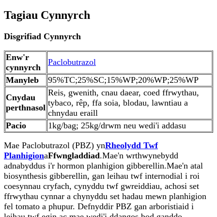
Tagiau Cynnyrch
Disgrifiad Cynnyrch
Enw'r
Paclobutrazol
cynnyrch
Manyleb
95%TC;25%SC;15%WP;20%WP;25%WP
Reis, gwenith, cnau daear, coed ffrwythau,
Cnydau
tybaco, rêp, ffa soia, blodau, lawntiau a
perthnasol
chnydau eraill
Pacio
1kg/bag; 25kg/drwm neu wedi'i addasu
Mae Paclobutrazol (PBZ) yn
Rheolydd Twf
Planhigion
a
Ffwngladdiad
.
Mae'n wrthwynebydd
adnabyddus i'r hormon planhigion gibberellin.
Mae'n atal
biosynthesis gibberellin, gan leihau twf internodial i roi
coesynnau cryfach, cynyddu twf gwreiddiau, achosi set
ffrwythau cynnar a chynyddu set hadau mewn planhigion
fel tomato a phupur.
Defnyddir PBZ gan arboristiaid i
leihau twf egin ac mae wedi'i ddangos bod ganddo