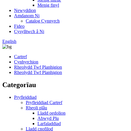
Menig finyl
Newyddion
Amdanom Ni
Catalog Cynnyrch
Fideo
Cysylltwch â Ni
English
Cartref
Cynhyrchion
Rheolydd Twf Planhigion
Rheolydd Twf Planhigion
Categorïau
Pryfleiddiad
Pryfleiddiad Cartref
Rheoli plâu
Lladd oedolion
Abwyd Plu
Larfaladdiad
Lladd cnofilod