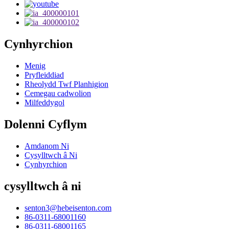
Cynhyrchion
Menig
Pryfleiddiad
Rheolydd Twf Planhigion
Cemegau cadwolion
Milfeddygol
Dolenni Cyflym
Amdanom Ni
Cysylltwch â Ni
Cynhyrchion
cysylltwch â ni
senton3@hebeisenton.com
86-0311-68001160
86-0311-68001165