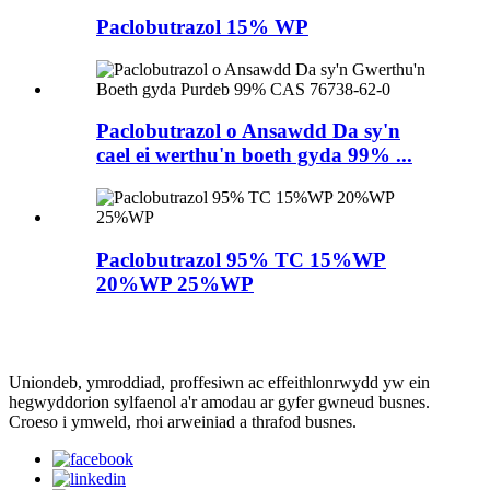
Paclobutrazol 15% WP
Paclobutrazol o Ansawdd Da sy'n
cael ei werthu'n boeth gyda 99% ...
Paclobutrazol 95% TC 15%WP
20%WP 25%WP
Uniondeb, ymroddiad, proffesiwn ac effeithlonrwydd yw ein
hegwyddorion sylfaenol a'r amodau ar gyfer gwneud busnes.
Croeso i ymweld, rhoi arweiniad a thrafod busnes.