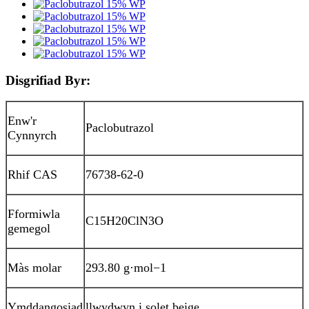
Disgrifiad Byr:
Enw'r
Paclobutrazol
Cynnyrch
Rhif CAS
76738-62-0
Fformiwla
C15H20ClN3O
gemegol
Màs molar
293.80 g·mol−1
Ymddangosiad
llwydwyn i solet beige