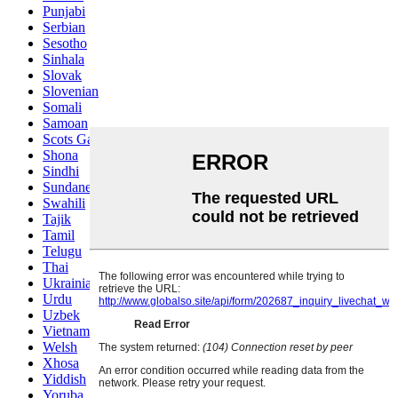
Punjabi
Serbian
Sesotho
Sinhala
Slovak
Slovenian
Somali
Samoan
Scots Gaelic
Shona
Sindhi
Sundanese
Swahili
Tajik
Tamil
Telugu
Thai
Ukrainian
Urdu
Uzbek
Vietnamese
Welsh
Xhosa
Yiddish
Yoruba