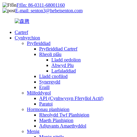
Ffôn: 86-0311-68001160
E-mail: senton3@hebeisenton.com
Cartref
Cynhyrchion
Pryfleiddiad
Pryfleiddiad Cartref
Rheoli plâu
Lladd oedolion
Abwyd Plu
Larfaladdiad
Lladd cnofilod
Synergydd
Eraill
Milfeddygol
API (Cynhwysyn Fferyllol Actif)
Paratoi
Hormonau planhigion
Rheolydd Twf Planhigion
Maeth Planhigion
Adjuvants Amaethyddol
Menig
Menig nitrile