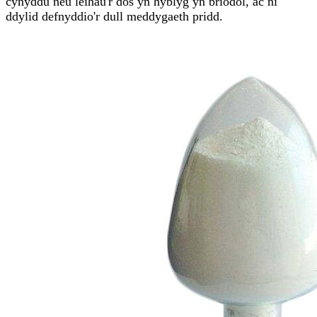
cynyddu neu leihau'r dos yn hyblyg yn briodol, ac ni
ddylid defnyddio'r dull meddygaeth pridd.