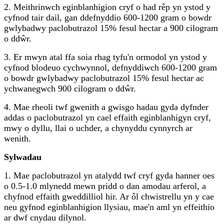
2. Meithrinwch eginblanhigion cryf o had rêp yn ystod y
cyfnod tair dail, gan ddefnyddio 600-1200 gram o bowdr
gwlybadwy paclobutrazol 15% fesul hectar a 900 cilogram
o ddŵr.
3. Er mwyn atal ffa soia rhag tyfu'n ormodol yn ystod y
cyfnod blodeuo cychwynnol, defnyddiwch 600-1200 gram
o bowdr gwlybadwy paclobutrazol 15% fesul hectar ac
ychwanegwch 900 cilogram o ddŵr.
4. Mae rheoli twf gwenith a gwisgo hadau gyda dyfnder
addas o paclobutrazol yn cael effaith eginblanhigyn cryf,
mwy o dyllu, llai o uchder, a chynyddu cynnyrch ar
wenith.
Sylwadau
1. Mae paclobutrazol yn atalydd twf cryf gyda hanner oes
o 0.5-1.0 mlynedd mewn pridd o dan amodau arferol, a
chyfnod effaith gweddilliol hir. Ar ôl chwistrellu yn y cae
neu gyfnod eginblanhigion llysiau, mae'n aml yn effeithio
ar dwf cnydau dilynol.