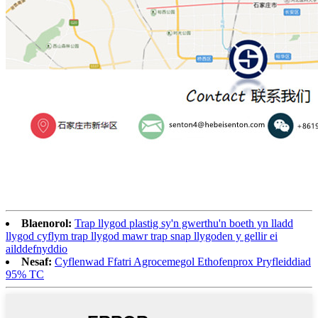
Blaenorol:
Trap llygod plastig sy'n gwerthu'n boeth yn lladd
llygod cyflym trap llygod mawr trap snap llygoden y gellir ei
ailddefnyddio
Nesaf:
Cyflenwad Ffatri Agrocemegol Ethofenprox Pryfleiddiad
95% TC