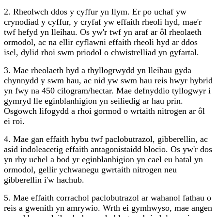
2. Rheolwch ddos ​​y cyffur yn llym. Er po uchaf yw
crynodiad y cyffur, y cryfaf yw effaith rheoli hyd, mae'r
twf hefyd yn lleihau. Os yw'r twf yn araf ar ôl rheolaeth
ormodol, ac na ellir cyflawni effaith rheoli hyd ar ddos ​​
isel, dylid rhoi swm priodol o chwistrelliad yn gyfartal.
3. Mae rheolaeth hyd a thyllogrwydd yn lleihau gyda
chynnydd y swm hau, ac nid yw swm hau reis hwyr hybrid
yn fwy na 450 cilogram/hectar. Mae defnyddio tyllogwyr i
gymryd lle eginblanhigion yn seiliedig ar hau prin.
Osgowch lifogydd a rhoi gormod o wrtaith nitrogen ar ôl
ei roi.
4. Mae gan effaith hybu twf paclobutrazol, gibberellin, ac
asid indoleacetig effaith antagonistaidd blocio. Os yw'r dos
yn rhy uchel a bod yr eginblanhigion yn cael eu hatal yn
ormodol, gellir ychwanegu gwrtaith nitrogen neu
gibberellin i'w hachub.
5. Mae effaith corrachol paclobutrazol ar wahanol fathau o
reis a gwenith yn amrywio. Wrth ei gymhwyso, mae angen