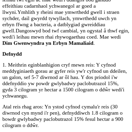
effeithiau cadarnhaol ychwanegol ar goed a
llwyni.
Ymhlith y rheini mae ymwrthedd gwell i straen
sychder, dail gwyrdd tywyllach, ymwrthedd uwch yn
erbyn ffwng a bacteria, a datblygiad gwreiddiau
gwell.
Dangoswyd bod twf cambial, yn ogystal â thwf egin,
wedi'i leihau mewn rhai rhywogaethau coed. Mae wedi
Dim Gwenwyndra yn Erbyn Mamaliaid
.
Defnydd
1. Meithrin eginblanhigion cryf mewn reis: Y cyfnod
meddyginiaeth gorau ar gyfer reis yw'r cyfnod un ddeilen,
un galon, sef 5-7 diwrnod ar ôl hau. Y dos priodol i'w
ddefnyddio yw powdr gwlybadwy paclobutrazol 15%,
gyda 3 cilogram yr hectar a 1500 cilogram o ddŵr wedi'i
ychwanegu.
Atal reis rhag aros: Yn ystod cyfnod cymalu'r reis (30
diwrnod cyn mynd i'r pen), defnyddiwch 1.8 cilogram o
bowdr gwlybadwy paclobutrazol 15% fesul hectar a 900
cilogram o ddŵr.