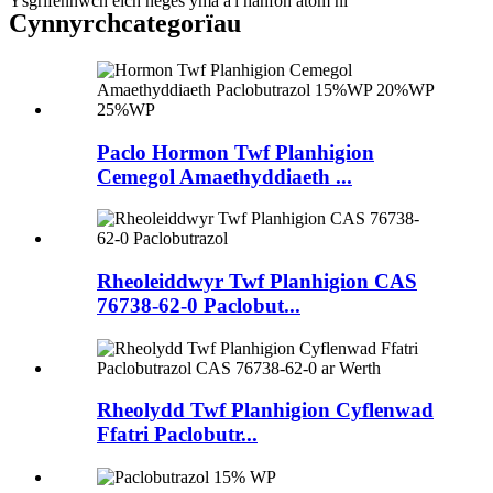
Ysgrifennwch eich neges yma a'i hanfon atom ni
Cynnyrch
categorïau
Paclo Hormon Twf Planhigion
Cemegol Amaethyddiaeth ...
Rheoleiddwyr Twf Planhigion CAS
76738-62-0 Paclobut...
Rheolydd Twf Planhigion Cyflenwad
Ffatri Paclobutr...