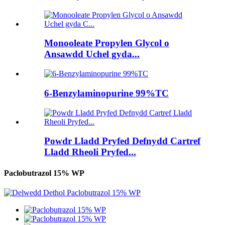
Monooleate Propylen Glycol o
Ansawdd Uchel gyda...
6-Benzylaminopurine 99%TC
Powdr Lladd Pryfed Defnydd Cartref
Lladd Rheoli Pryfed...
Paclobutrazol 15% WP